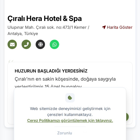
Çıralı Hera Hotel & Spa
Ulupınar Mah. Çıralı sok. no:473/1 Kemer /
Harita Göster
Antalya, Türkiye
HUZURUN BAŞLADIĞI YERDESİNİZ
Çıralı’nın en sakin köşesinde, doğaya saygıyla
yerleştirilmiş 15 özel bungalov…
Her biri huzuru, konforu ve zarafeti bir araya
getiriyor.
Web sitemizde deneyiminizi geliştirmek için
Hera Hotel’de güne kuş sesleriyle uyanır, gün
çerezleri kullanmaktayız.
Daha Fazla Göster
batımında narenciye kokuları arasında
Çerez Politikamızı görüntülemek için tıklayınız.
dinlenirsiniz.
Burada her şey yavaş, her şey gerçek. Ve en
Zorunlu