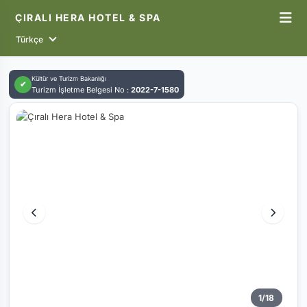
ÇIRALI HERA HOTEL & SPA
Türkçe
Kültür ve Turizm Bakanlığı
✔
Turizm İşletme Belgesi No :
2022-7-1580
1
/
18